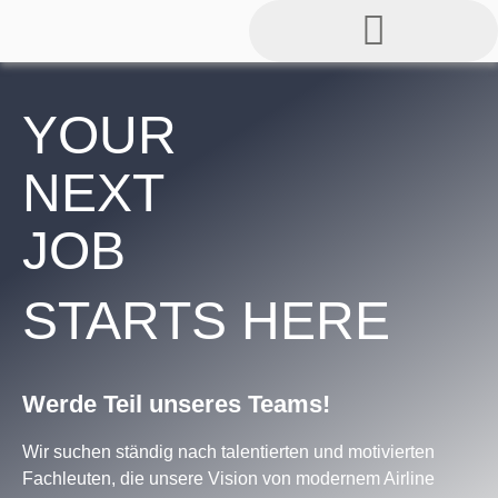
Termine | Anfragen
YOUR
NEXT
JOB
STARTS
HERE
Werde Teil unseres Teams!
Wir suchen ständig nach talentierten und motivierten
Fachleuten, die unsere Vision von modernem Airline