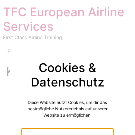
Inhalt
springen
TFC European Airline
Services
First Class Airline Training
Partner & Referenzen
Safety Commitment
Cookies &
Kategorie:
Messen
Datenschutz
Diese Website nutzt Cookies, um dir das
bestmögliche Nutzererlebnis auf unserer
Website zu ermöglichen.